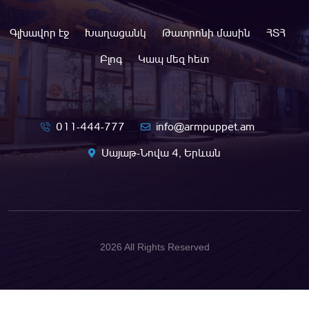
Գլխավոր էջ
Խաղացանկ
Թատրոնի մասին
ՀՏՀ
Բլոգ
Կապ մեզ հետ
011-444-777
info@armpuppet.am
Սայաթ-Նովա 4, Երևան
2026 All Rights Reserved