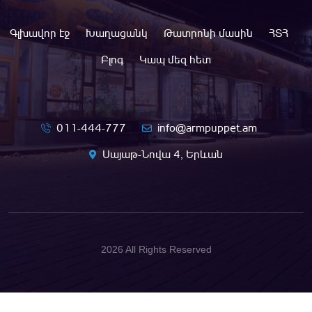
Գլխավոր էջ
Խաղացանկ
Թատրոնի մասին
ՀՏՀ
Բլոգ
Կապ մեզ հետ
011-444-777
info@armpuppet.am
Սայաթ-Նովա 4, Երևան
2026 All Rights Reserved