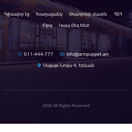
Գլխավոր էջ
Խաղացանկ
Թատրոնի մասին
ՀՏՀ
Բլոգ
Կապ մեզ հետ
011-444-777
info@armpuppet.am
Սայաթ-Նովա 4, Երևան
2026 All Rights Reserved