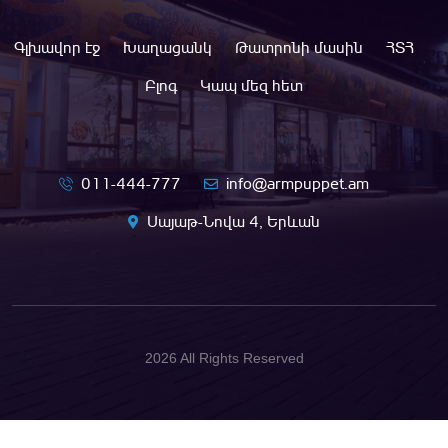
Գլխավոր էջ
Խաղացանկ
Թատրոնի մասին
ՀՏՀ
Բլոգ
Կապ մեզ հետ
011-444-777
info@armpuppet.am
Սայաթ-Նովա 4, Երևան
2026 All Rights Reserved