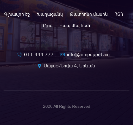
Գլխավոր էջ
Խաղացանկ
Թատրոնի մասին
ՀՏՀ
Բլոգ
Կապ մեզ հետ
011-444-777
info@armpuppet.am
Սայաթ-Նովա 4, Երևան
2026 All Rights Reserved