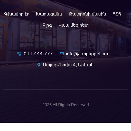
Գլխավոր էջ
Խաղացանկ
Թատրոնի մասին
ՀՏՀ
Բլոգ
Կապ մեզ հետ
011-444-777
info@armpuppet.am
Սայաթ-Նովա 4, Երևան
2026 All Rights Reserved