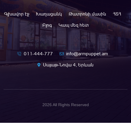
Գլխավոր էջ
Խաղացանկ
Թատրոնի մասին
ՀՏՀ
Բլոգ
Կապ մեզ հետ
011-444-777
info@armpuppet.am
Սայաթ-Նովա 4, Երևան
2026 All Rights Reserved