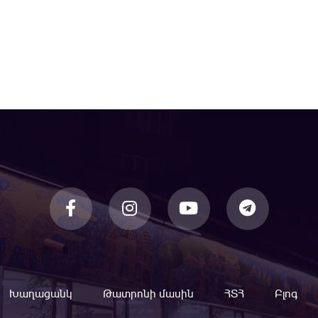
Խաղացանկ
Թատրոնի մասին
ՀՏՀ
Բլոգ