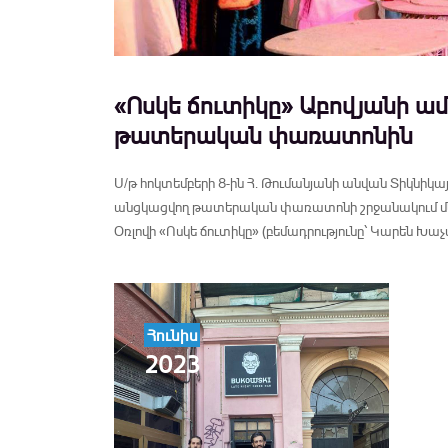
«Ոսկե ճուտիկը» Աբովյանի ա
թատերական փառատոնին
Ս/թ հոկտեմբերի 8-ին Հ. Թումանյանի անվան Տիկնիկա
անցկացվող թատերական փառատոնի շրջանակում մեծ
Օռլովի «Ոսկե ճուտիկը» (բեմադրությունը՝ Կարեն Խա
Հունիս
2023