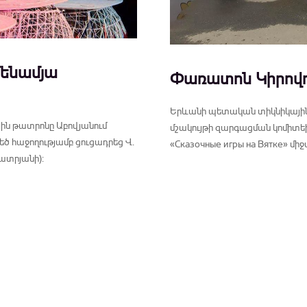
մենամյա
Փառատոն Կիրովո
Երևանի պետական տիկնիկային թ
յին թատրոնը Աբովյանում
մշակույթի զարգացման կոմիտեի
 հաջողությամբ ցուցադրեց Վ.
«Сказочные игры на Вятке» մ
չատրյանի):