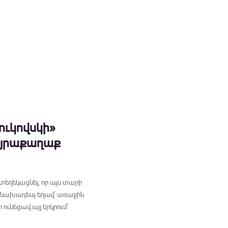
ուկովսկի»
այրաքաղաք
տեղեկացնել, որ այս տարի
ր նախադեպ եղավ` առաջին
ւնեցավ այլ երկրում`