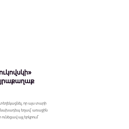
ուկովսկի»
այրաքաղաք
տեղեկացնել, որ այս տարի
ր նախադեպ եղավ` առաջին
ւնեցավ այլ երկրում`