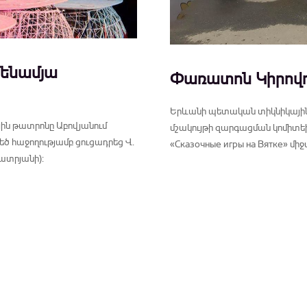
մենամյա
Փառատոն Կիրովո
Երևանի պետական տիկնիկային թ
յին թատրոնը Աբովյանում
մշակույթի զարգացման կոմիտեի
 հաջողությամբ ցուցադրեց Վ.
«Сказочные игры на Вятке» մ
չատրյանի):