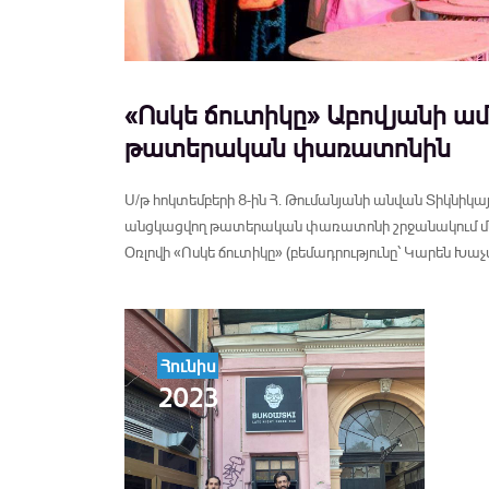
«Ոսկե ճուտիկը» Աբովյանի ա
թատերական փառատոնին
Ս/թ հոկտեմբերի 8-ին Հ. Թումանյանի անվան Տիկնիկա
անցկացվող թատերական փառատոնի շրջանակում մեծ
Օռլովի «Ոսկե ճուտիկը» (բեմադրությունը՝ Կարեն Խա
Հունիս
2023