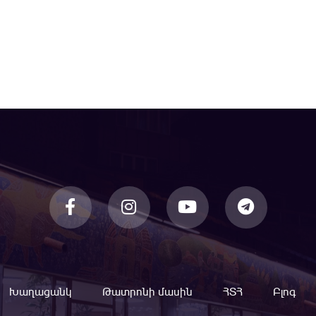
Խաղացանկ
Թատրոնի մասին
ՀՏՀ
Բլոգ