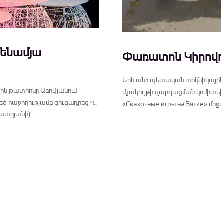
մենամյա
Փառատոն Կիրովո
Երևանի պետական տիկնիկային թ
յին թատրոնը Աբովյանում
մշակույթի զարգացման կոմիտեի
 հաջողությամբ ցուցադրեց Վ.
«Сказочные игры на Вятке» մ
չատրյանի):