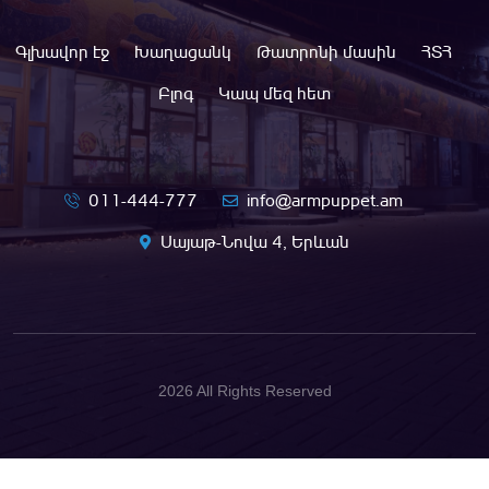
Գլխավոր էջ
Խաղացանկ
Թատրոնի մասին
ՀՏՀ
Բլոգ
Կապ մեզ հետ
011-444-777
info@armpuppet.am
Սայաթ-Նովա 4, Երևան
2026 All Rights Reserved