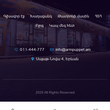
Գլխավոր էջ
Խաղացանկ
Թատրոնի մասին
ՀՏՀ
Բլոգ
Կապ մեզ հետ
011-444-777
info@armpuppet.am
Սայաթ-Նովա 4, Երևան
2026 All Rights Reserved