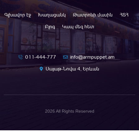
Գլխավոր էջ
Խաղացանկ
Թատրոնի մասին
ՀՏՀ
Բլոգ
Կապ մեզ հետ
011-444-777
info@armpuppet.am
Սայաթ-Նովա 4, Երևան
2026 All Rights Reserved