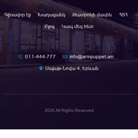
Գլխավոր էջ
Խաղացանկ
Թատրոնի մասին
ՀՏՀ
Բլոգ
Կապ մեզ հետ
011-444-777
info@armpuppet.am
Սայաթ-Նովա 4, Երևան
2026 All Rights Reserved