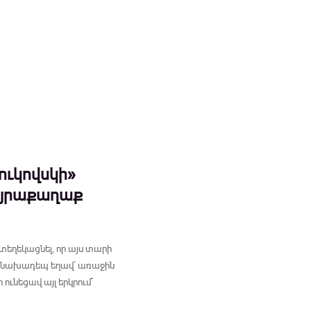
ուկովսկի»
այրաքաղաք
տեղեկացնել, որ այս տարի
ր նախադեպ եղավ` առաջին
ւնեցավ այլ երկրում`