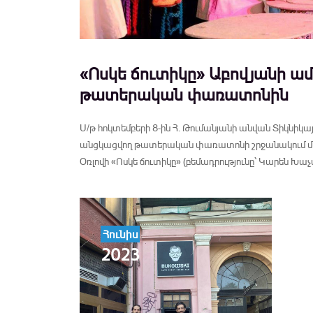
«Ոսկե ճուտիկը» Աբովյանի ա
թատերական փառատոնին
Ս/թ հոկտեմբերի 8-ին Հ. Թումանյանի անվան Տիկնիկա
անցկացվող թատերական փառատոնի շրջանակում մեծ
Օռլովի «Ոսկե ճուտիկը» (բեմադրությունը՝ Կարեն Խա
Հունիս
2023