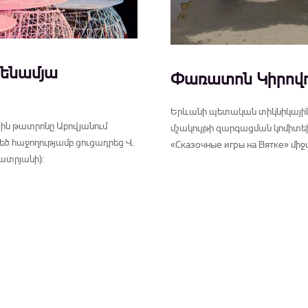
մենամյա
Փառատոն Կիրովո
Երևանի պետական տիկնիկային թ
յին թատրոնը Աբովյանում
մշակույթի զարգացման կոմիտեի
 հաջողությամբ ցուցադրեց Վ.
«Сказочные игры на Вятке» մ
չատրյանի):