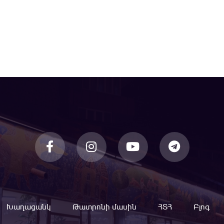
Խաղացանկ
Թատրոնի մասին
ՀՏՀ
Բլոգ