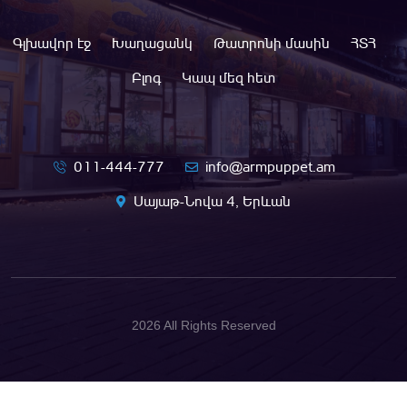
Գլխավոր էջ
Խաղացանկ
Թատրոնի մասին
ՀՏՀ
Բլոգ
Կապ մեզ հետ
011-444-777
info@armpuppet.am
Սայաթ-Նովա 4, Երևան
2026 All Rights Reserved