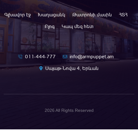
Գլխավոր էջ
Խաղացանկ
Թատրոնի մասին
ՀՏՀ
Բլոգ
Կապ մեզ հետ
011-444-777
info@armpuppet.am
Սայաթ-Նովա 4, Երևան
2026 All Rights Reserved