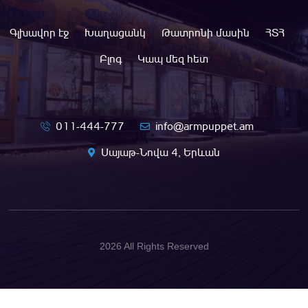
Գլխավոր էջ
Խաղացանկ
Թատրոնի մասին
ՀՏՀ
Բլոգ
Կապ մեզ հետ
011-444-777
info@armpuppet.am
Սայաթ-Նովա 4, Երևան
2026 All Rights Reserved