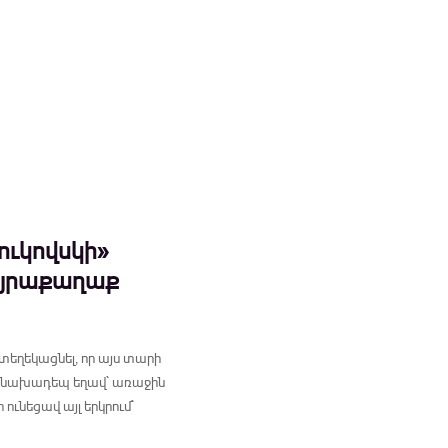
ուկովսկի»
այրաքաղաք
տեղեկացնել, որ այս տարի
ր նախադեպ եղավ` առաջին
ւնեցավ այլ երկրում`