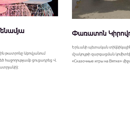
մենամյա
Փառատոն Կիրովո
Երևանի պետական տիկնիկային թ
յին թատրոնը Աբովյանում
մշակույթի զարգացման կոմիտեի
 հաջողությամբ ցուցադրեց Վ.
«Сказочные игры на Вятке» մ
չատրյանի):