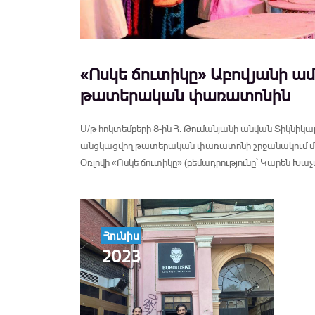
«Ոսկե ճուտիկը» Աբովյանի ա
թատերական փառատոնին
Ս/թ հոկտեմբերի 8-ին Հ. Թումանյանի անվան Տիկնիկա
անցկացվող թատերական փառատոնի շրջանակում մեծ
Օռլովի «Ոսկե ճուտիկը» (բեմադրությունը՝ Կարեն Խա
Հունիս
2023