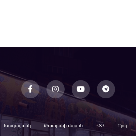
Խաղացանկ
Թատրոնի մասին
ՀՏՀ
Բլոգ