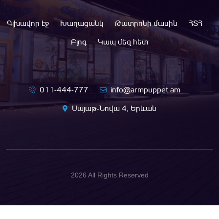
Գլխավոր էջ
Խաղացանկ
Թատրոնի մասին
ՀՏՀ
Բլոգ
Կապ մեզ հետ
011-444-777
info@armpuppet.am
Սայաթ-Նովա 4, Երևան
2026 All Rights Reserved