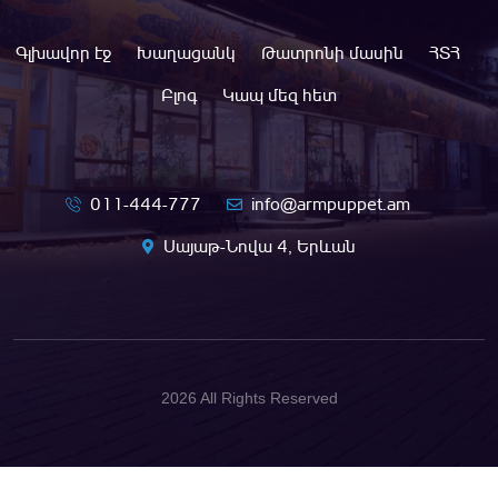
Գլխավոր էջ
Խաղացանկ
Թատրոնի մասին
ՀՏՀ
Բլոգ
Կապ մեզ հետ
011-444-777
info@armpuppet.am
Սայաթ-Նովա 4, Երևան
2026 All Rights Reserved