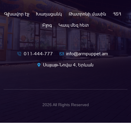
Գլխավոր էջ
Խաղացանկ
Թատրոնի մասին
ՀՏՀ
Բլոգ
Կապ մեզ հետ
011-444-777
info@armpuppet.am
Սայաթ-Նովա 4, Երևան
2026 All Rights Reserved